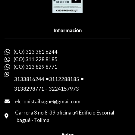
Información
(CO) 313 381 6244
(CO) 311 228 8185
(CO) 313 829 8771
3133816244
-
3112288185
-
3138298771
-
3224157973
elcronistaibague@gmail.com
Carrera 3 no 8-39 oficina u4 Edificio Escorial
Ibagué - Tolima
Aviso