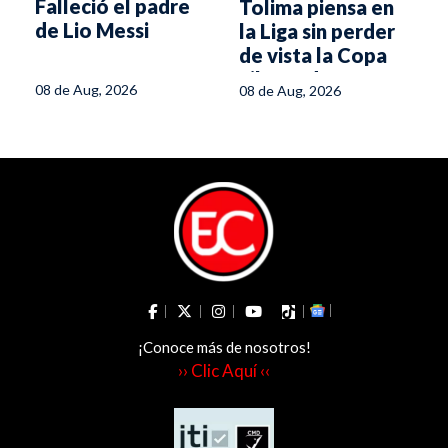
Falleció el padre
Tolima piensa en
de Lio Messi
la Liga sin perder
a
de vista la Copa
Libertadores
08 de Aug, 2026
08 de Aug, 2026
¡Conoce más de nosotros!
›› Clic Aquí ‹‹