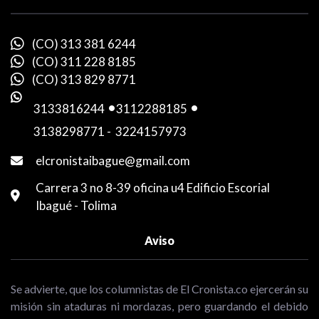
(CO) 313 381 6244
(CO) 311 228 8185
(CO) 313 829 8771
3133816244
-
3112288185
-
3138298771
-
3224157973
elcronistaibague@gmail.com
Carrera 3 no 8-39 oficina u4 Edificio Escorial
Ibagué - Tolima
Aviso
Se advierte, que los columnistas de El Cronista.co ejercerán su
misión sin ataduras ni mordazas, pero guardando el debido