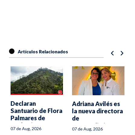
Artículos Relacionados
Declaran
Adriana Avilés es
s
Santuario de Flora
la nueva directora
Palmares de
de
Tochecito
Emprendimiento
07 de Aug, 2026
07 de Aug, 2026
de la Secretaría