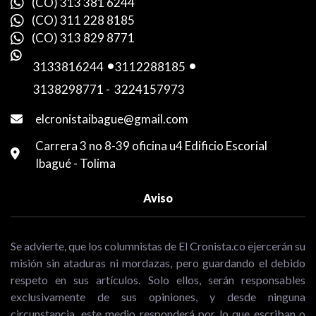
(CO) 313 381 6244
(CO) 311 228 8185
(CO) 313 829 8771
3133816244
-
3112288185
-
3138298771
-
3224157973
elcronistaibague@gmail.com
Carrera 3 no 8-39 oficina u4 Edificio Escorial
Ibagué - Tolima
Aviso
Se advierte, que los columnistas de El Cronista.co ejercerán su
misión sin ataduras ni mordazas, pero guardando el debido
respeto en sus artículos. Solo ellos, serán responsables
exclusivamente de sus opiniones, y desde ninguna
circunstancia, este medio responderá por lo que escriban o