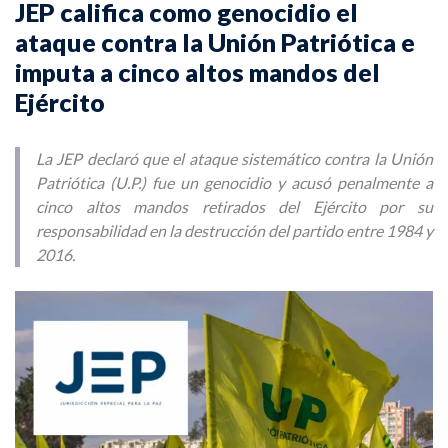
JEP califica como genocidio el
ataque contra la Unión Patriótica e
imputa a cinco altos mandos del
Ejército
La JEP declaró que el ataque sistemático contra la Unión
Patriótica (U.P.) fue un genocidio y acusó penalmente a
cinco altos mandos retirados del Ejército por su
responsabilidad en la destrucción del partido entre 1984 y
2016.