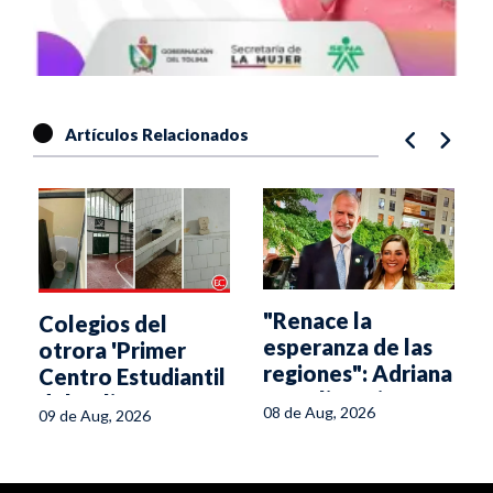
Artículos Relacionados
"Renace la
Colegios del
esperanza de las
a
otrora 'Primer
regiones": Adriana
Centro Estudiantil
Magali Matiz
del Tolima' se
08 de Aug, 2026
09 de Aug, 2026
caen a pedazos