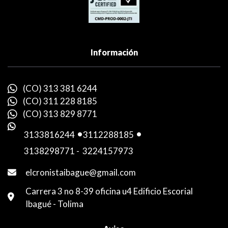
Información
(CO) 313 381 6244
(CO) 311 228 8185
(CO) 313 829 8771
3133816244
-
3112288185
-
3138298771
-
3224157973
elcronistaibague@gmail.com
Carrera 3 no 8-39 oficina u4 Edificio Escorial
Ibagué - Tolima