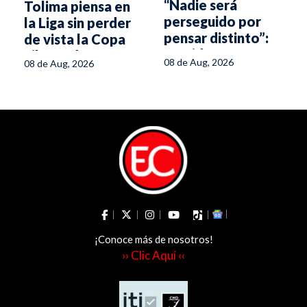
“Nadie será
Tolima piensa en
perseguido por
la Liga sin perder
pensar distinto”:
de vista la Copa
s
presidente
Libertadores
08 de Aug, 2026
08 de Aug, 2026
Abelardo de la
Espriella
¡Conoce más de nosotros!
›› Clic Aquí ‹‹