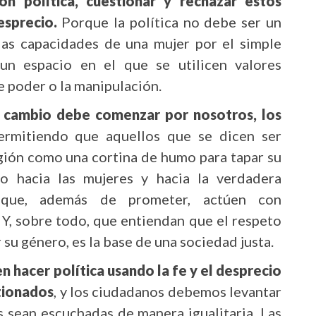
n política, cuestionar y rechazar estos
esprecio.
Porque la política no debe ser un
as capacidades de una mujer por el simple
un espacio en el que se utilicen valores
de poder o la manipulación.
se cambio debe comenzar por nosotros, los
rmitiendo que aquellos que se dicen ser
igión como una cortina de humo para tapar su
o hacia las mujeres y hacia la verdadera
 que, además de prometer, actúen con
 Y, sobre todo, que entiendan que el respeto
 su género, es la base de una sociedad justa.
n hacer política usando la fe y el desprecio
tionados
, y los ciudadanos debemos levantar
s sean escuchadas de manera igualitaria. Las