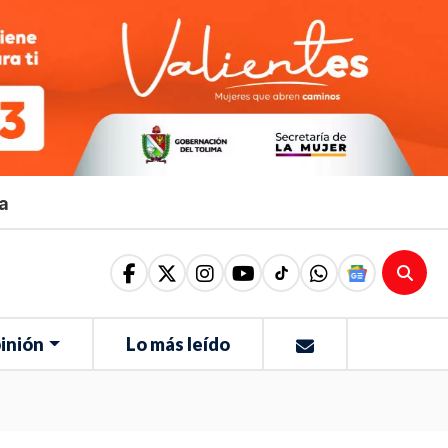
ma
inión
Lo más leído