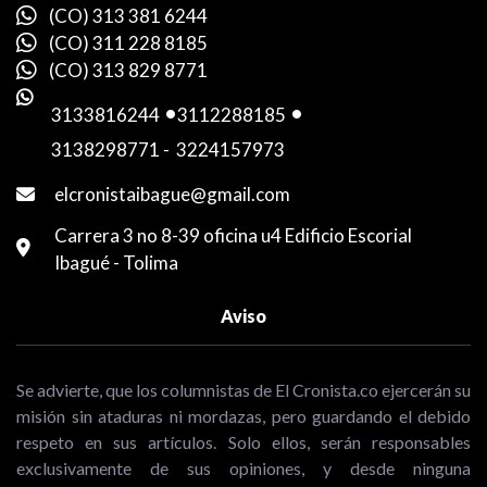
(CO) 313 381 6244
(CO) 311 228 8185
(CO) 313 829 8771
3133816244
-
3112288185
-
3138298771
-
3224157973
elcronistaibague@gmail.com
Carrera 3 no 8-39 oficina u4 Edificio Escorial
Ibagué - Tolima
Aviso
Se advierte, que los columnistas de El Cronista.co ejercerán su
misión sin ataduras ni mordazas, pero guardando el debido
respeto en sus artículos. Solo ellos, serán responsables
exclusivamente de sus opiniones, y desde ninguna