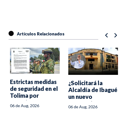
Artículos Relacionados
Estrictas medidas
¿Solicitará la
de seguridad en el
Alcaldía de Ibagué
Tolima por
un nuevo
posesión
empréstito por
s
06 de Aug, 2026
06 de Aug, 2026
presidencial
$60.000 millones?