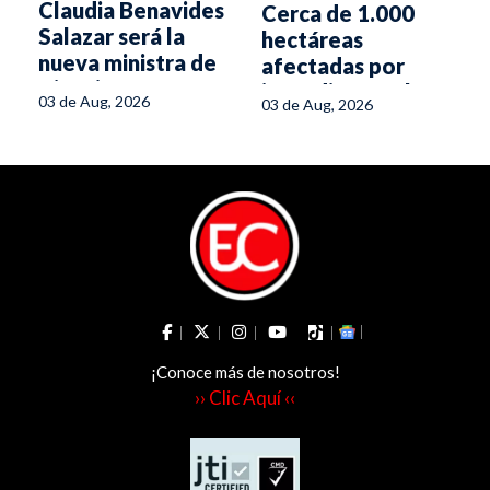
Claudia Benavides
Cerca de 1.000
Salazar será la
hectáreas
nueva ministra de
afectadas por
Ciencia,
incendios en el
03 de Aug, 2026
03 de Aug, 2026
Tecnología e
Tolima
Innovación del
gobierno de De la
Espriella
¡Conoce más de nosotros!
›› Clic Aquí ‹‹