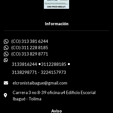
Información
(CO) 313 381 6244
(CO) 311 228 8185
(CO) 313 829 8771
3133816244
-
3112288185
-
3138298771
-
3224157973
elcronistaibague@gmail.com
Carrera 3 no 8-39 oficina u4 Edificio Escorial
Ibagué - Tolima
Aviso