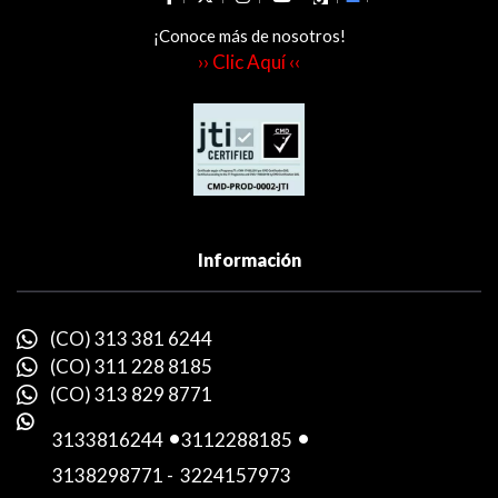
¡Conoce más de nosotros!
›› Clic Aquí ‹‹
Información
(CO) 313 381 6244
(CO) 311 228 8185
(CO) 313 829 8771
3133816244
-
3112288185
-
3138298771
-
3224157973