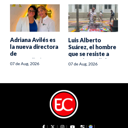
Adriana Avilés es
Luis Alberto
a
la nueva directora
Suárez, el hombre
de
que se resiste a
Emprendimiento
que el Mundial
07 de Aug, 2026
07 de Aug, 2026
de la Secretaría
termine
de la Mujer del
Tolima