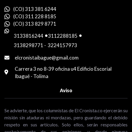
(CO) 313 381 6244
(CO) 311 228 8185
(CO) 313 829 8771
3133816244
-
3112288185
-
3138298771
-
3224157973
elcronistaibague@gmail.com
Carrera 3 no 8-39 oficina u4 Edificio Escorial
Ibagué - Tolima
Aviso
Se advierte, que los columnistas de El Cronista.co ejercerán su
misión sin ataduras ni mordazas, pero guardando el debido
respeto en sus artículos. Solo ellos, serán responsables
exclusivamente de sus opiniones, y desde ninguna