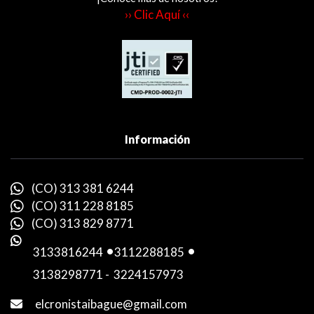
›› Clic Aquí ‹‹
Información
(CO) 313 381 6244
(CO) 311 228 8185
(CO) 313 829 8771
3133816244
-
3112288185
-
3138298771
-
3224157973
elcronistaibague@gmail.com