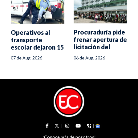
Procuraduría pide
Operativos al
frenar apertura de
transporte
licitación del
escolar dejaron 15
Hospital Regional
comparendos en
06 de Aug, 2026
07 de Aug, 2026
del Líbano
Ibagué
¡Conoce más de nosotros!