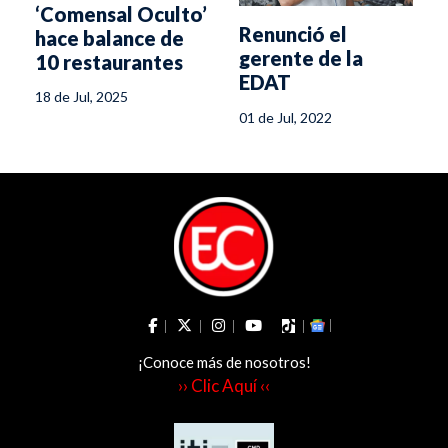
‘Comensal Oculto’
Renunció el
hace balance de
gerente de la
10 restaurantes
EDAT
evaluados
18 de Jul, 2025
’
01 de Jul, 2022
¡Conoce más de nosotros!
›› Clic Aquí ‹‹