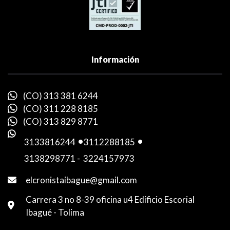
Información
(CO) 313 381 6244
(CO) 311 228 8185
(CO) 313 829 8771
3133816244
-
3112288185
-
3138298771
-
3224157973
elcronistaibague@gmail.com
Carrera 3 no 8-39 oficina u4 Edificio Escorial
Ibagué - Tolima