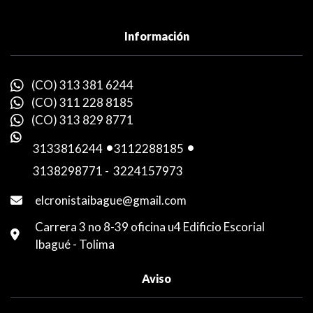
Información
(CO) 313 381 6244
(CO) 311 228 8185
(CO) 313 829 8771
3133816244
-
3112288185
-
3138298771
-
3224157973
elcronistaibague@gmail.com
Carrera 3 no 8-39 oficina u4 Edificio Escorial
Ibagué - Tolima
Aviso