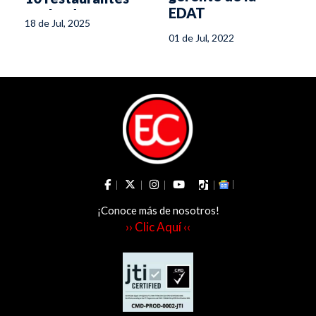
EDAT
evaluados
18 de Jul, 2025
’
01 de Jul, 2022
¡Conoce más de nosotros!
›› Clic Aquí ‹‹