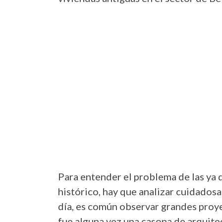
Para entender el problema de las ya 
histórico, hay que analizar cuidados
día, es común observar grandes proy
fue alguna vez una casona de arquitec