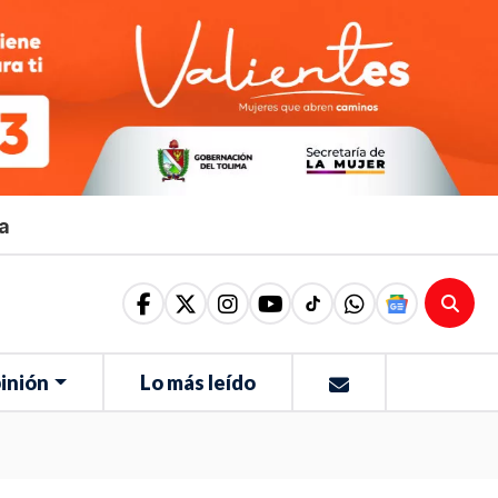
ma
inión
Lo más leído