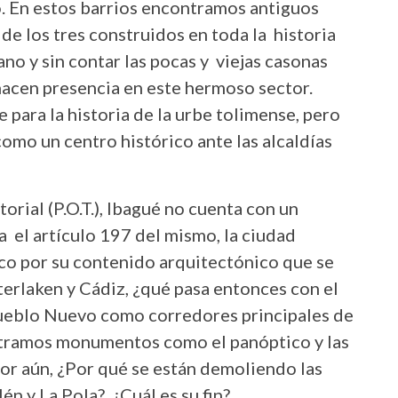
o. En estos barrios encontramos antiguos
e los tres construidos en toda la historia
no y sin contar las pocas y viejas casonas
hacen presencia en este hermoso sector.
para la historia de la urbe tolimense, pero
omo un centro histórico ante las alcaldías
rial (P.O.T.), Ibagué no cuenta con un
a el artículo 197 del mismo, la ciudad
ico por su contenido arquitectónico que se
terlaken y Cádiz, ¿qué pasa entonces con el
Pueblo Nuevo como corredores principales de
ontramos monumentos como el panóptico y las
or aún, ¿Por qué se están demoliendo las
én y La Pola? ¿Cuál es su fin?