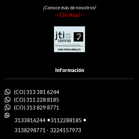
¡Conoce más de nosotros!
›› Clic Aquí ‹‹
Información
(CO) 313 381 6244
(CO) 311 228 8185
(CO) 313 829 8771
3133816244
-
3112288185
-
3138298771
-
3224157973