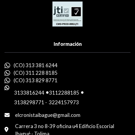
Información
(CO) 313 381 6244
(CO) 311 228 8185
(CO) 313 829 8771
3133816244
-
3112288185
-
3138298771
-
3224157973
elcronistaibague@gmail.com
Carrera 3 no 8-39 oficina u4 Edificio Escorial
Ibagué - Tolima