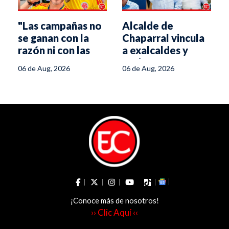
"Las campañas no
Alcalde de
se ganan con la
Chaparral vincula
e
razón ni con las
a exalcaldes y
propuestas":
aspirantes
06 de Aug, 2026
06 de Aug, 2026
estratega de De la
políticos con
Espriella
minería ilegal
¡Conoce más de nosotros!
›› Clic Aquí ‹‹