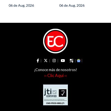
para enfrentar el
Chaparral
06 de Aug, 2026
06 de Aug, 2026
fenómeno de El
Niño
¡Conoce más de nosotros!
›› Clic Aquí ‹‹