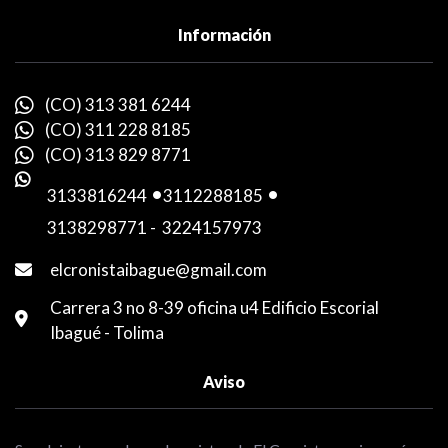
Información
(CO) 313 381 6244
(CO) 311 228 8185
(CO) 313 829 8771
3133816244
-
3112288185
-
3138298771
-
3224157973
elcronistaibague@gmail.com
Carrera 3 no 8-39 oficina u4 Edificio Escorial
Ibagué - Tolima
Aviso