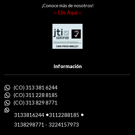
¡Conoce más de nosotros!
›› Clic Aquí ‹‹
Información
(CO) 313 381 6244
(CO) 311 228 8185
(CO) 313 829 8771
3133816244
-
3112288185
-
3138298771
-
3224157973