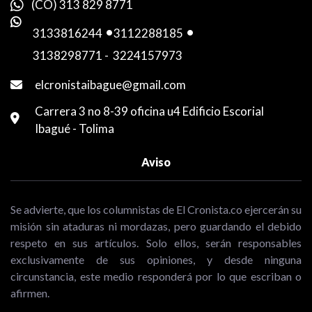
(CO) 313 829 8771
3133816244
-
3112288185
-
3138298771
-
3224157973
elcronistaibague@gmail.com
Carrera 3 no 8-39 oficina u4 Edificio Escorial
Ibagué - Tolima
Aviso
Se advierte, que los columnistas de El Cronista.co ejercerán su
misión sin ataduras ni mordazas, pero guardando el debido
respeto en sus artículos. Solo ellos, serán responsables
exclusivamente de sus opiniones, y desde ninguna
circunstancia, este medio responderá por lo que escriban o
afirmen.