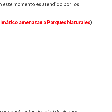
n este momento es atendido por los
climático amenazan a Parques Naturales
)
io por quebrantos de salud de algunos