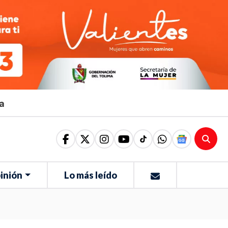
ma
inión
Lo más leído