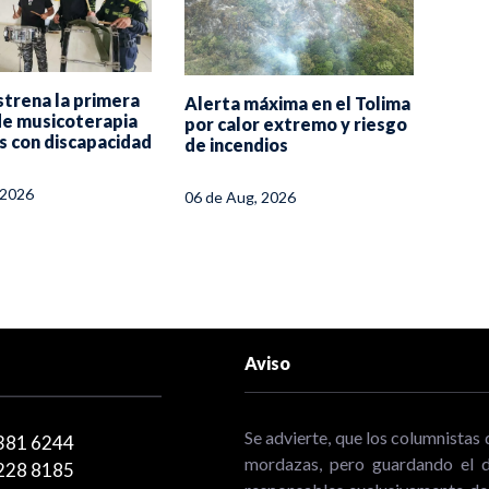
strena la primera
Alerta máxima en el Tolima
Cont
de musicoterapia
por calor extremo y riesgo
Toli
s con discapacidad
de incendios
Minis
pisci
 2026
06 de Aug, 2026
05 de
Aviso
Se advierte, que los columnistas 
381 6244
mordazas, pero guardando el de
228 8185