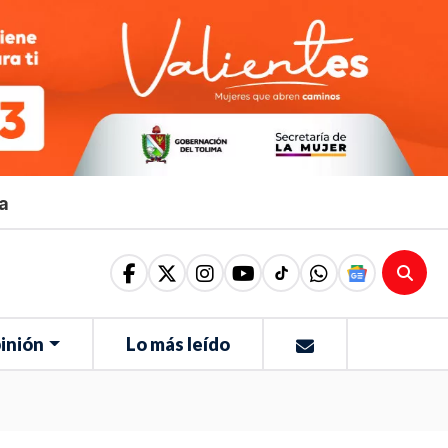
ma
inión
Lo más leído