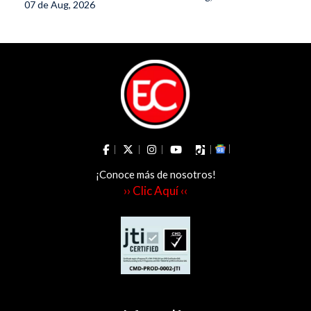
en el sur del
07 de Aug, 2026
en el Tolima
Tolima
¡Conoce más de nosotros!
›› Clic Aquí ‹‹