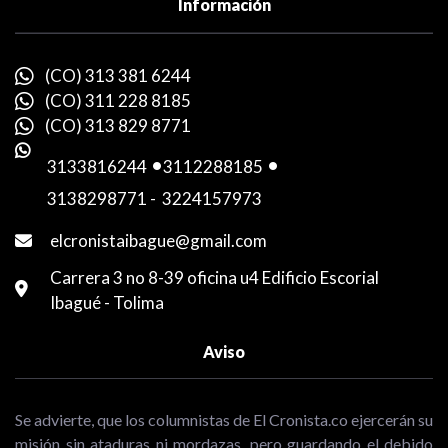
Información
(CO) 313 381 6244
(CO) 311 228 8185
(CO) 313 829 8771
3133816244
-
3112288185
-
3138298771
-
3224157973
elcronistaibague@gmail.com
Carrera 3 no 8-39 oficina u4 Edificio Escorial
Ibagué - Tolima
Aviso
Se advierte, que los columnistas de El Cronista.co ejercerán su
misión sin ataduras ni mordazas, pero guardando el debido