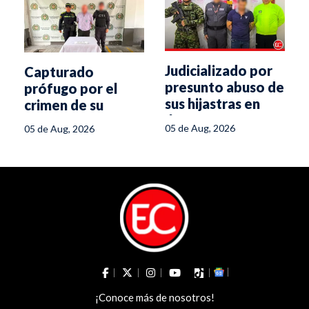
Judicializado por
Capturado
presunto abuso de
prófugo por el
sus hijastras en
crimen de su
Ibagué
pareja hace 16
05 de Aug, 2026
05 de Aug, 2026
años en Melgar
¡Conoce más de nosotros!