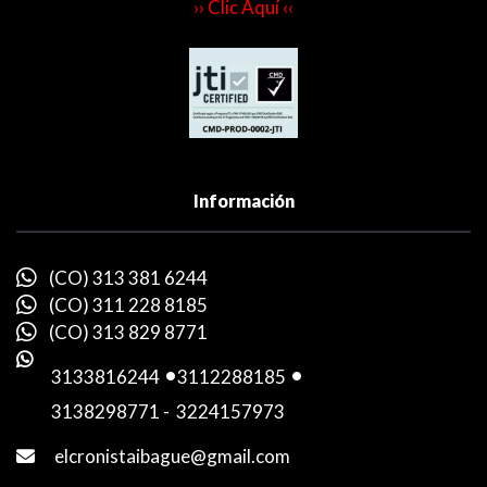
›› Clic Aquí ‹‹
Información
(CO) 313 381 6244
(CO) 311 228 8185
(CO) 313 829 8771
3133816244
-
3112288185
-
3138298771
-
3224157973
elcronistaibague@gmail.com