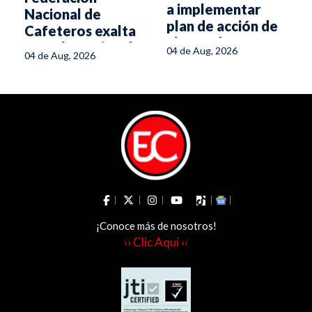
a implementar
Nacional de
plan de acción de
Cafeteros exalta
ahorro de energía
Escuela Regional
04 de Aug, 2026
04 de Aug, 2026
del Café
¡Conoce más de nosotros!
›› Clic Aquí ‹‹