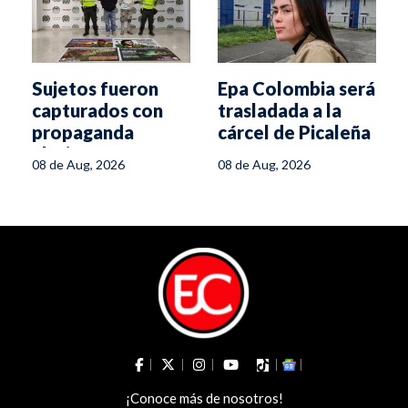
Sujetos fueron
Epa Colombia será
capturados con
trasladada a la
propaganda
cárcel de Picaleña
alusiva a
08 de Aug, 2026
08 de Aug, 2026
disidencias en
Chicoral
¡Conoce más de nosotros!