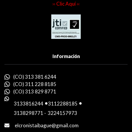
›› Clic Aquí ‹‹
Información
(CO) 313 381 6244
(CO) 311 228 8185
(CO) 313 829 8771
3133816244
-
3112288185
-
3138298771
-
3224157973
elcronistaibague@gmail.com