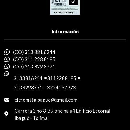
Información
(CO) 313 381 6244
(CO) 311 228 8185
(CO) 313 829 8771
3133816244
-
3112288185
-
3138298771
-
3224157973
elcronistaibague@gmail.com
Carrera 3 no 8-39 oficina u4 Edificio Escorial
Ibagué - Tolima