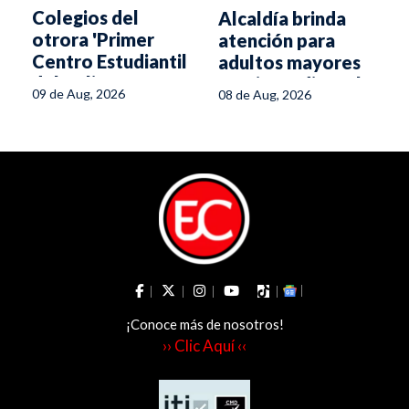
Colegios del
Alcaldía brinda
otrora 'Primer
atención para
y
Centro Estudiantil
adultos mayores
del Tolima' se
tras incendio en la
l
09 de Aug, 2026
08 de Aug, 2026
caen a pedazos
avenida Ambalá
¡Conoce más de nosotros!
›› Clic Aquí ‹‹