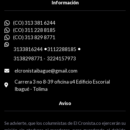
Información
(CO) 313 381 6244
(CO) 311 228 8185
(CO) 313 829 8771
3133816244
-
3112288185
-
3138298771
-
3224157973
elcronistaibague@gmail.com
Carrera 3 no 8-39 oficina u4 Edificio Escorial
Ibagué - Tolima
Aviso
Se advierte, que los columnistas de El Cronista.co ejercerán su
misión sin ataduras ni mordazas, pero guardando el debido