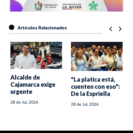
Artículos Relacionados
Alcalde de
"La platica está,
Cajamarca exige
cuenten con eso":
urgente
De la Espriella
intervención
responde a
28 de Jul, 2026
28 de Jul, 2026
nacional por la
peticiones de
crisis vial en su
Aranda
municipio