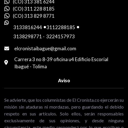
(CO) 313 381 6244
(CO) 311 228 8185
(CO) 313 829 8771
3133816244
-
3112288185
-
3138298771
-
3224157973
elcronistaibague@gmail.com
Carrera 3 no 8-39 oficina u4 Edificio Escorial
Ibagué - Tolima
Aviso
Se advierte, que los columnistas de El Cronista.co ejercerán su
misión sin ataduras ni mordazas, pero guardando el debido
respeto en sus artículos. Solo ellos, serán responsables
exclusivamente de sus opiniones, y desde ninguna
circunstancia, este medio responderá por lo que escriban o