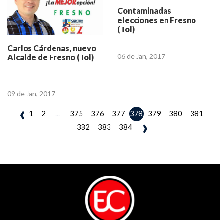
Contaminadas
elecciones en Fresno
(Tol)
Carlos Cárdenas, nuevo
06 de Jan, 2017
Alcalde de Fresno (Tol)
09 de Jan, 2017
‹
1
2
...
375
376
377
379
380
381
378
›
382
383
384