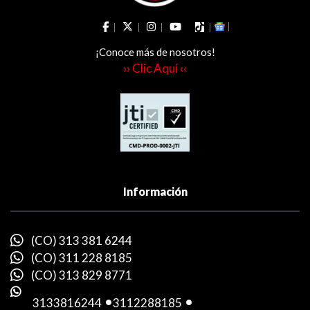
¡Conoce más de nosotros!
›› Clic Aquí ‹‹
Información
(CO) 313 381 6244
(CO) 311 228 8185
(CO) 313 829 8771
3133816244
-
3112288185
-