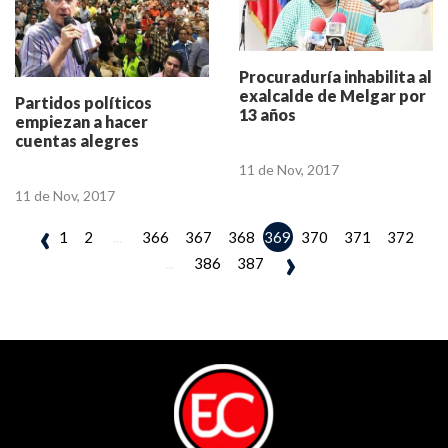
Procuraduría inhabilita al
exalcalde de Melgar por
Partidos políticos
13 años
empiezan a hacer
cuentas alegres
11 de Nov, 2017
11 de Nov, 2017
‹
1
2
...
366
367
368
370
371
372
369
›
...
386
387