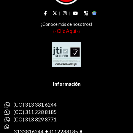
¡Conoce más de nosotros!
›› Clic Aquí ‹‹
Información
(CO) 313 381 6244
(CO) 311 228 8185
(CO) 313 829 8771
3133816244
-
3112288185
-