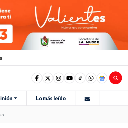
ma
inión
Lo más leído
nso