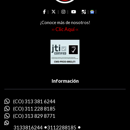
¡Conoce más de nosotros!
›› Clic Aquí ‹‹
Información
(CO) 313 381 6244
(CO) 311 228 8185
(CO) 313 829 8771
3133816244
-
3112288185
-