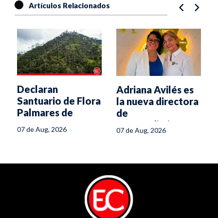
Artículos Relacionados
Declaran
Adriana Avilés es
s
Santuario de Flora
la nueva directora
Palmares de
de
Tochecito
Emprendimiento
07 de Aug, 2026
07 de Aug, 2026
de la Secretaría
de la Mujer del
Tolima