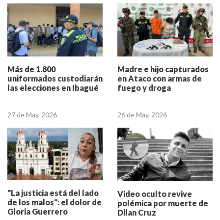
Más de 1.800
Madre e hijo capturados
uniformados custodiarán
en Ataco con armas de
las elecciones en Ibagué
fuego y droga
27 de May, 2026
26 de May, 2026
"La justicia está del lado
Video oculto revive
de los malos": el dolor de
polémica por muerte de
Gloria Guerrero
Dilan Cruz