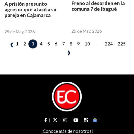
Freno al desorden en la
A prisión presunto
comuna 7 de Ibagué
agresor que atacó a su
pareja en Cajamarca
25 de May, 2026
25 de May, 2026
‹
1
2
4
5
6
7
8
9
10
...
224
225
3
›
¡Conoce más de nosotros!