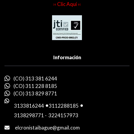
›› Clic Aquí ‹‹
Información
(CO) 313 381 6244
(CO) 311 228 8185
(CO) 313 829 8771
3133816244
-
3112288185
-
3138298771
-
3224157973
elcronistaibague@gmail.com