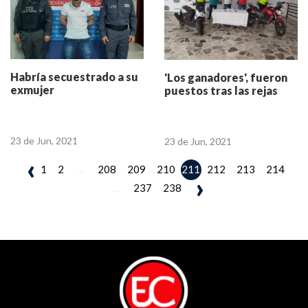
Habría secuestrado a su
'Los ganadores', fueron
exmujer
puestos tras las rejas
23 de Jun, 2021
23 de Jun, 2021
‹
1
2
...
208
209
210
212
213
214
211
›
...
237
238