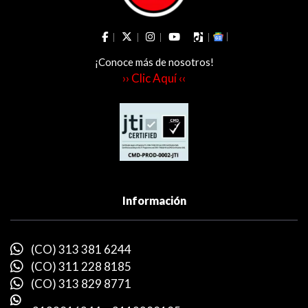
¡Conoce más de nosotros!
›› Clic Aquí ‹‹
Información
(CO) 313 381 6244
(CO) 311 228 8185
(CO) 313 829 8771