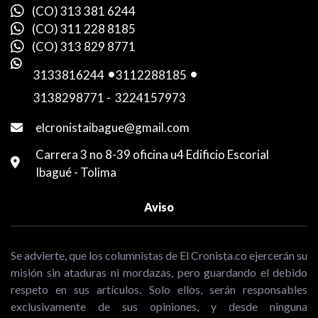
(CO) 313 381 6244
(CO) 311 228 8185
(CO) 313 829 8771
3133816244
-
3112288185
-
3138298771
-
3224157973
elcronistaibague@gmail.com
Carrera 3 no 8-39 oficina u4 Edificio Escorial
Ibagué - Tolima
Aviso
Se advierte, que los columnistas de El Cronista.co ejercerán su
misión sin ataduras ni mordazas, pero guardando el debido
respeto en sus artículos. Solo ellos, serán responsables
exclusivamente de sus opiniones, y desde ninguna