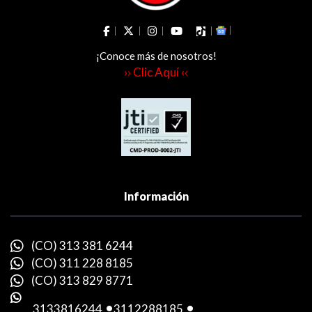
¡Conoce más de nosotros!
›› Clic Aquí ‹‹
Información
(CO) 313 381 6244
(CO) 311 228 8185
(CO) 313 829 8771
3133816244
-
3112288185
-