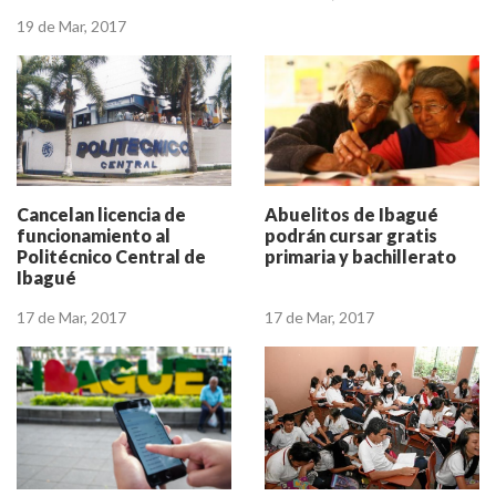
4 puntos de Wi-fi y 8000
19 de Mar, 2017
tabletas gratis
Abuelitos de Ibagué
Cancelan licencia de
podrán cursar gratis
funcionamiento al
primaria y bachillerato
Politécnico Central de
Ibagué
17 de Mar, 2017
17 de Mar, 2017