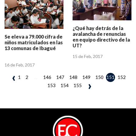
¿Qué hay detrás de la
avalancha de renuncias
Se eleva a 79.000 cifra de
en equipo directivo de la
niños matriculados en las
UT?
13 comunas de Ibagué
15 de Feb, 2017
16 de Feb, 2017
‹
1
2
...
146
147
148
149
150
152
151
›
153
154
155