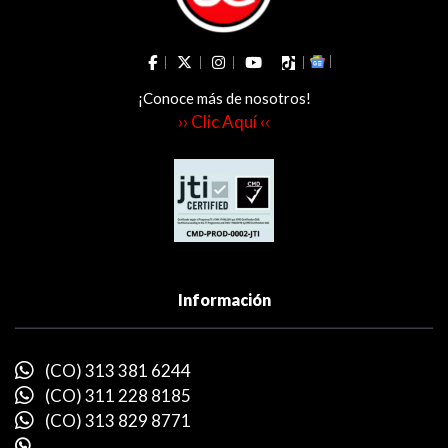
¡Conoce más de nosotros!
›› Clic Aquí ‹‹
Información
(CO) 313 381 6244
(CO) 311 228 8185
(CO) 313 829 8771