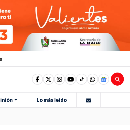
ma
inión
Lo más leído