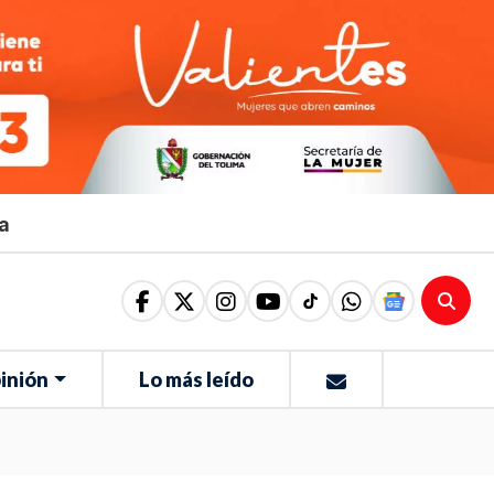
ma
inión
Lo más leído