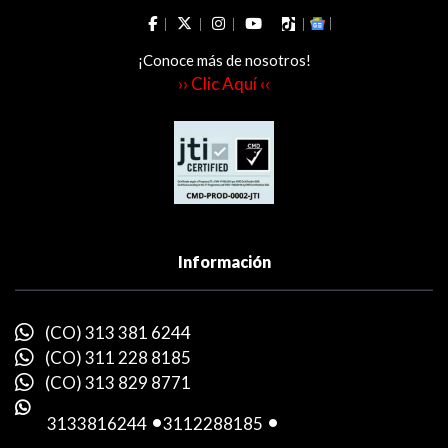
¡Conoce más de nosotros!
›› Clic Aquí ‹‹
Información
(CO) 313 381 6244
(CO) 311 228 8185
(CO) 313 829 8771
3133816244
-
3112288185
-