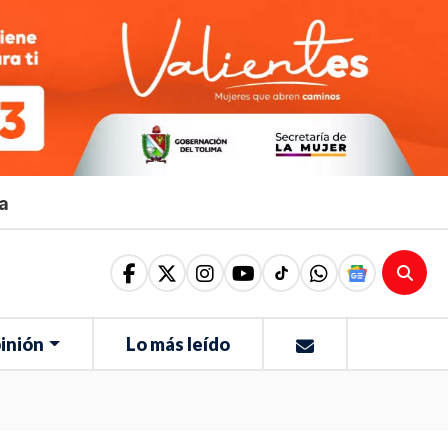
ma
inión
Lo más leído