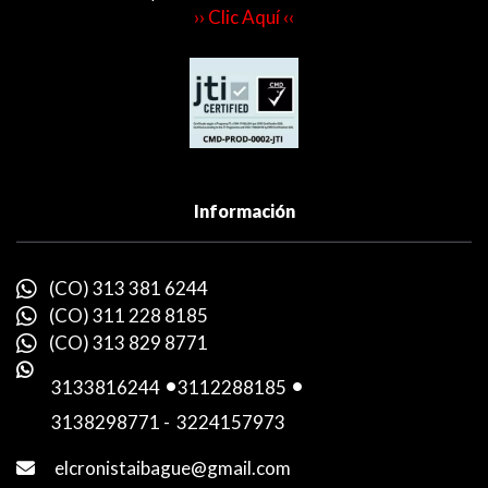
›› Clic Aquí ‹‹
Información
(CO) 313 381 6244
(CO) 311 228 8185
(CO) 313 829 8771
3133816244
-
3112288185
-
3138298771
-
3224157973
elcronistaibague@gmail.com