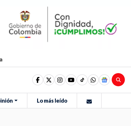
ma
inión
Lo más leído