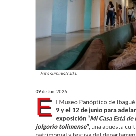
Foto suministrada.
09 de Jun, 2026
E
9 y el 12 de junio para adela
exposición “
Mi Casa Está de F
jolgorio tolimense
”,
 una apuesta cult
patrimonial y festiva del departamen