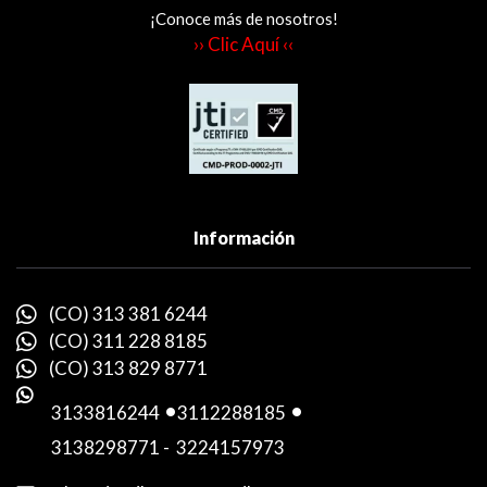
¡Conoce más de nosotros!
›› Clic Aquí ‹‹
Información
(CO) 313 381 6244
(CO) 311 228 8185
(CO) 313 829 8771
3133816244
-
3112288185
-
3138298771
-
3224157973