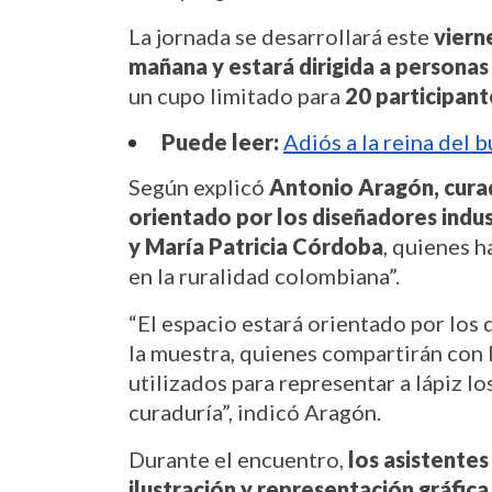
La jornada se desarrollará este 
viern
mañana y estará dirigida a persona
un cupo limitado para 
20 participant
Puede leer:
Adiós a la reina del 
Según explicó 
Antonio Aragón, curad
orientado por los diseñadores indust
y María Patricia Córdoba
, quienes h
en la ruralidad colombiana”.
“El espacio estará orientado por los 
la muestra, quienes compartirán con l
utilizados para representar a lápiz l
curaduría”, indicó Aragón.
Durante el encuentro, 
los asistentes
ilustración y representación gráfica 