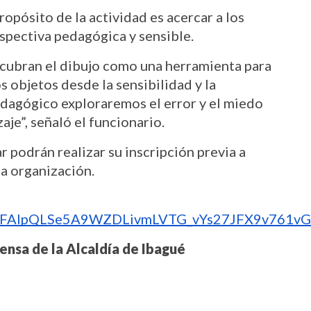
opósito de la actividad es acercar a los 
rspectiva pedagógica y sensible.
cubran el dibujo como una herramienta para 
s objetos desde la sensibilidad y la 
dagógico exploraremos el error y el miedo 
je”, señaló el funcionario.
 podrán realizar su inscripción previa a 
la organización.
/e/1FAIpQLSe5A9WZDLivmLVTG_vYs27JFX9v761vG
rensa de la Alcaldía de Ibagué