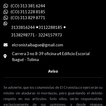
(CO) 313 381 6244
(CO) 311 228 8185
(CO) 313 829 8771
3133816244
-
3112288185
-
3138298771
-
3224157973
elcronistaibague@gmail.com
Carrera 3 no 8-39 oficina u4 Edificio Escorial
Ibagué - Tolima
Aviso
Se advierte, que los columnistas de El Cronista.co ejercerán su
misión sin ataduras ni mordazas, pero guardando el debido
respeto en sus artículos. Solo ellos, serán responsables
exclusivamente de sus opiniones, y desde ninguna