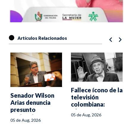
Artículos Relacionados
Fallece ícono de la
Senador Wilson
r
televisión
Arias denuncia
colombiana:
presunto
Alfonso Lizarazo
05 de Aug, 2026
espionaje en su
05 de Aug, 2026
oficina del Senado