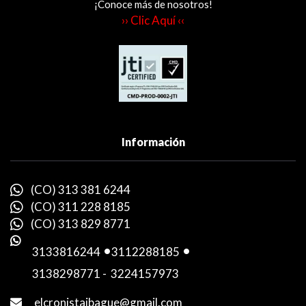
¡Conoce más de nosotros!
›› Clic Aquí ‹‹
Información
(CO) 313 381 6244
(CO) 311 228 8185
(CO) 313 829 8771
3133816244
-
3112288185
-
3138298771
-
3224157973
elcronistaibague@gmail.com