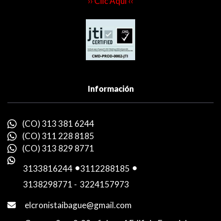
›› Clic Aquí ‹‹
Información
(CO) 313 381 6244
(CO) 311 228 8185
(CO) 313 829 8771
3133816244
-
3112288185
-
3138298771
-
3224157973
elcronistaibague@gmail.com