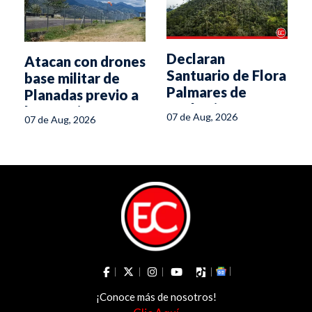
Declaran
Atacan con drones
Santuario de Flora
e
base militar de
Palmares de
Planadas previo a
Tochecito
la posesión
07 de Aug, 2026
07 de Aug, 2026
presidencial
¡Conoce más de nosotros!