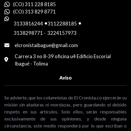
(CO) 311 228 8185
(CO) 313 829 8771
3133816244
-
3112288185
-
3138298771
-
3224157973
elcronistaibague@gmail.com
Carrera 3 no 8-39 oficina u4 Edificio Escorial
Ibagué - Tolima
Aviso
Se advierte, que los columnistas de El Cronista.co ejercerán su
misión sin ataduras ni mordazas, pero guardando el debido
respeto en sus artículos. Solo ellos, serán responsables
exclusivamente de sus opiniones, y desde ninguna
circunstancia, este medio responderá por lo que escriban o