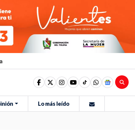
ma
inión
Lo más leído