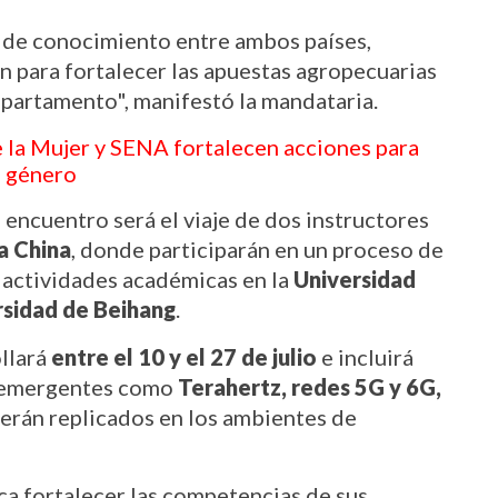
 de conocimiento entre ambos países, 
 para fortalecer las apuestas agropecuarias 
epartamento", manifestó la mandataria.
 la Mujer y SENA fortalecen acciones para 
n género
 encuentro será el viaje de dos instructores 
a China
, donde participarán en un proceso de 
 actividades académicas en la 
Universidad 
ersidad de Beihang
.
llará 
entre el 10 y el 27 de julio
 e incluirá 
 emergentes como 
Terahertz, redes 5G y 6G,
rán replicados en los ambientes de 
a fortalecer las competencias de sus 